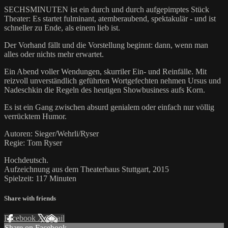
SECHSMINUTEN ist ein durch und durch aufgepimptes Stück
Theater: Es startet fulminant, atemberaubend, spektakulär - und ist
schneller zu Ende, als einem lieb ist.
Der Vorhand fällt und die Vorstellung beginnt: dann, wenn man
alles oder nichts mehr erwartet.
Ein Abend voller Wendungen, skurriler Ein- und Reinfälle. Mit
reizvoll unverständlich geführten Wortgefechten nehmen Ursus und
Nadeschkin die Regeln des heutigen Showbusiness aufs Korn.
Es ist ein Gang zwischen absurd genialem oder einfach nur völlig
verrücktem Humor.
Autoren: Sieger/Wehrli/Ryser
Regie: Tom Ryser
Hochdeutsch.
Aufzeichnung aus dem Theaterhaus Stuttgart, 2015
Spielzeit: 117 Minuten
Share with friends
Facebook
X
Email
Share on Facebook